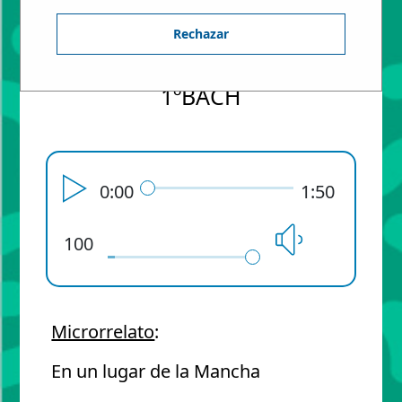
Reguera Mínguez
Rechazar
1º BACHILLERATO - Aula:
1ºBACH
0:00
1:50
100
Microrrelato
:
En un lugar de la Mancha