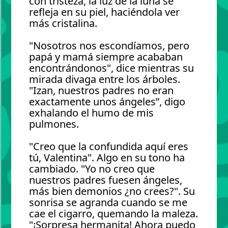
con tristeza, la luz de la luna se
refleja en su piel, haciéndola ver
más cristalina.
"Nosotros nos escondíamos, pero
papá y mamá siempre acababan
encontrándonos", dice mientras su
mirada divaga entre los árboles.
"Izan, nuestros padres no eran
exactamente unos ángeles”, digo
exhalando el humo de mis
pulmones.
"Creo que la confundida aquí eres
tú, Valentina". Algo en su tono ha
cambiado. "Yo no creo que
nuestros padres fuesen ángeles,
más bien demonios ¿no crees?". Su
sonrisa se agranda cuando se me
cae el cigarro, quemando la maleza.
"¡Sorpresa hermanita! Ahora puedo