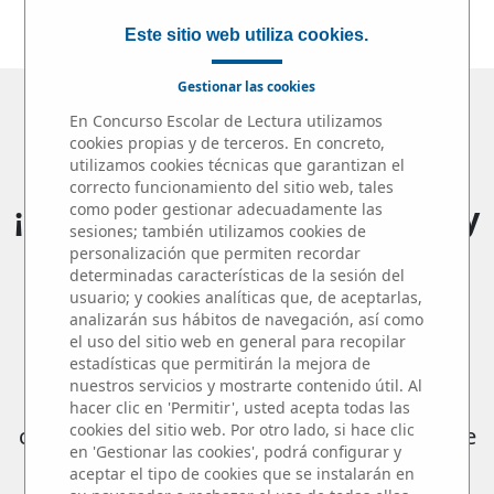
JURADO
|
PREMIOS
Este sitio web utiliza cookies.
Gestionar las cookies
Microrrelatos en el Aula
En Concurso Escolar de Lectura utilizamos
cookies propias y de terceros. En concreto,
2025 / 2026
utilizamos cookies técnicas que garantizan el
correcto funcionamiento del sitio web, tales
¡¡115 centros, 161 profesores y
como poder gestionar adecuadamente las
sesiones; también utilizamos cookies de
más de 820 alumnos
personalización que permiten recordar
determinadas características de la sesión del
participantes!!
usuario; y cookies analíticas que, de aceptarlas,
analizarán sus hábitos de navegación, así como
el uso del sitio web en general para recopilar
estadísticas que permitirán la mejora de
Queremos compartir este éxito con los
nuestros servicios y mostrarte contenido útil. Al
hacer clic en 'Permitir', usted acepta todas las
auténticos protagonistas del Concurso: los
cookies del sitio web. Por otro lado, si hace clic
centros educativos, profesores y alumnos de
en 'Gestionar las cookies', podrá configurar y
la
Comunidad de Madrid
y su enorme
aceptar el tipo de cookies que se instalarán en
compromiso con el fomento de la lectura y