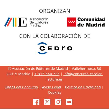
ORGANIZAN
CON LA COLABORACIÓN DE
© Asociación de Editores de Madrid | Vallehermoso, 30
28015 Madrid |
T. 915 544 735
|
info@concurso-escolar-
lectura.es
Bases del Concurso
|
Aviso Legal
|
Política de Privacidad
|
Cookies