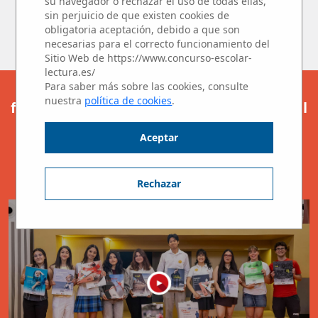
su navegador o rechazar el uso de todas ellas,
escritura.
sin perjuicio de que existen cookies de
obligatoria aceptación, debido a que son
Muchas gracias a todos.
necesarias para el correcto funcionamiento del
Sitio Web de https://www.concurso-escolar-
lectura.es/
Para saber más sobre las cookies, consulte
Os presentamos a las ganadoras y los
nuestra
política de cookies
.
finalistas del Concurso Microrrelatos en el
Aula.
Aceptar
¡Enhorabuena y gracias a todos por
participar!
Rechazar