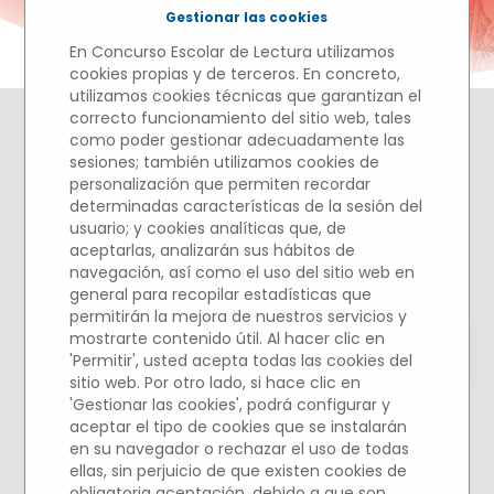
Gestionar las cookies
En Concurso Escolar de Lectura utilizamos
cookies propias y de terceros. En concreto,
utilizamos cookies técnicas que garantizan el
correcto funcionamiento del sitio web, tales
como poder gestionar adecuadamente las
sesiones; también utilizamos cookies de
ACTO DE ENTREGA
personalización que permiten recordar
determinadas características de la sesión del
DE PREMIOS
usuario; y cookies analíticas que, de
aceptarlas, analizarán sus hábitos de
Auditorio del Museo del
navegación, así como el uso del sitio web en
Prado, 9 de Mayo 2019
general para recopilar estadísticas que
permitirán la mejora de nuestros servicios y
VER GALERIA
mostrarte contenido útil. Al hacer clic en
'Permitir', usted acepta todas las cookies del
sitio web. Por otro lado, si hace clic en
'Gestionar las cookies', podrá configurar y
aceptar el tipo de cookies que se instalarán
en su navegador o rechazar el uso de todas
ellas, sin perjuicio de que existen cookies de
obligatoria aceptación, debido a que son