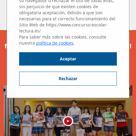
su navegador o rechazar el uso de todas ellas,
escritura.
sin perjuicio de que existen cookies de
obligatoria aceptación, debido a que son
Muchas gracias a todos.
necesarias para el correcto funcionamiento del
Sitio Web de https://www.concurso-escolar-
lectura.es/
Para saber más sobre las cookies, consulte
Os presentamos a las ganadoras y los
nuestra
política de cookies
.
finalistas del Concurso Microrrelatos en el
Aula.
Aceptar
¡Enhorabuena y gracias a todos por
participar!
Rechazar