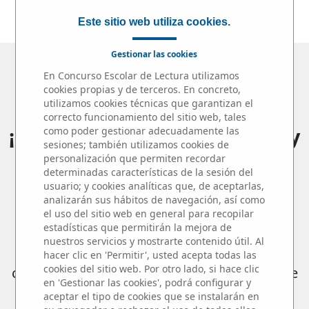
JURADO
|
PREMIOS
Este sitio web utiliza cookies.
Gestionar las cookies
Microrrelatos en el Aula
En Concurso Escolar de Lectura utilizamos
cookies propias y de terceros. En concreto,
2025 / 2026
utilizamos cookies técnicas que garantizan el
correcto funcionamiento del sitio web, tales
¡¡115 centros, 161 profesores y
como poder gestionar adecuadamente las
sesiones; también utilizamos cookies de
más de 820 alumnos
personalización que permiten recordar
determinadas características de la sesión del
participantes!!
usuario; y cookies analíticas que, de aceptarlas,
analizarán sus hábitos de navegación, así como
el uso del sitio web en general para recopilar
estadísticas que permitirán la mejora de
Queremos compartir este éxito con los
nuestros servicios y mostrarte contenido útil. Al
hacer clic en 'Permitir', usted acepta todas las
auténticos protagonistas del Concurso: los
cookies del sitio web. Por otro lado, si hace clic
centros educativos, profesores y alumnos de
en 'Gestionar las cookies', podrá configurar y
la
Comunidad de Madrid
y su enorme
aceptar el tipo de cookies que se instalarán en
compromiso con el fomento de la lectura y