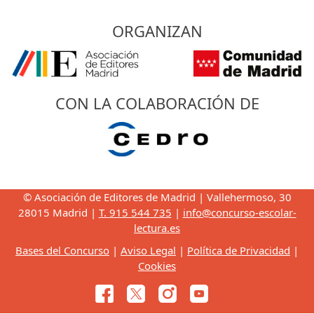
ORGANIZAN
CON LA COLABORACIÓN DE
© Asociación de Editores de Madrid | Vallehermoso, 30
28015 Madrid |
T. 915 544 735
|
info@concurso-escolar-
lectura.es
Bases del Concurso
|
Aviso Legal
|
Política de Privacidad
|
Cookies