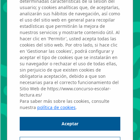
determinadas características de la sesión del
HUMANITAS
usuario; y cookies analíticas que, de aceptarlas,
analizarán sus hábitos de navegación, así como
BILINGUAL
el uso del sitio web en general para recopilar
estadísticas que permitirán la mejora de
SCHOOL
nuestros servicios y mostrarte contenido útil. Al
hacer clic en 'Permitir', usted acepta todas las
TORREJON
cookies del sitio web. Por otro lado, si hace clic
en 'Gestionar las cookies', podrá configurar y
aceptar el tipo de cookies que se instalarán en
su navegador o rechazar el uso de todas ellas,
Mercedes
sin perjuicio de que existen cookies de
obligatoria aceptación, debido a que son
Santolalla
necesarias para el correcto funcionamiento del
Sitio Web de https://www.concurso-escolar-
lectura.es/
Gómez
Para saber más sobre las cookies, consulte
nuestra
política de cookies
.
Profesor: Rocío
Aceptar
Martínez Sánchez