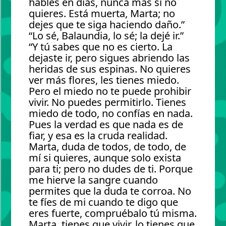
hables en días, nunca más si no
quieres. Está muerta, Marta; no
dejes que te siga haciendo daño.”
“Lo sé, Balaundia, lo sé; la dejé ir.”
“Y tú sabes que no es cierto. La
dejaste ir, pero sigues abriendo las
heridas de sus espinas. No quieres
ver más flores, les tienes miedo.
Pero el miedo no te puede prohibir
vivir. No puedes permitirlo. Tienes
miedo de todo, no confías en nada.
Pues la verdad es que nada es de
fiar, y esa es la cruda realidad.
Marta, duda de todos, de todo, de
mí si quieres, aunque solo exista
para ti; pero no dudes de ti. Porque
me hierve la sangre cuando
permites que la duda te corroa. No
te fíes de mi cuando te digo que
eres fuerte, compruébalo tú misma.
Marta, tienes que vivir, lo tienes que