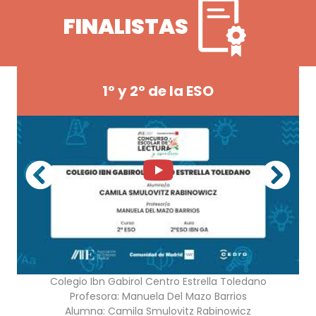
FINALISTAS
1º y 2º de la ESO
Colegio Ibn Gabirol Centro Estrella Toledano
Profesora:
Manuela Del Mazo Barrios
Alumna:
Camila Smulovitz Rabinowicz