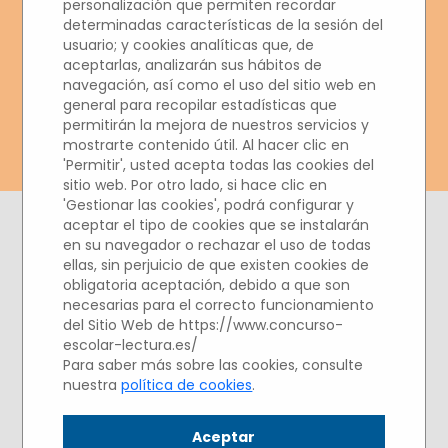
personalización que permiten recordar
LECTURA Y ESCRITURA
determinadas características de la sesión del
usuario; y cookies analíticas que, de
2020/2021
aceptarlas, analizarán sus hábitos de
navegación, así como el uso del sitio web en
general para recopilar estadísticas que
permitirán la mejora de nuestros servicios y
mostrarte contenido útil. Al hacer clic en
'Permitir', usted acepta todas las cookies del
sitio web. Por otro lado, si hace clic en
'Gestionar las cookies', podrá configurar y
aceptar el tipo de cookies que se instalarán
en su navegador o rechazar el uso de todas
ellas, sin perjuicio de que existen cookies de
ACTO DE ELECCIÓN
obligatoria aceptación, debido a que son
DE GANADORES
necesarias para el correcto funcionamiento
del Sitio Web de https://www.concurso-
Emisión en directo vía
escolar-lectura.es/
Para saber más sobre las cookies, consulte
YouTube el jueves 20 de
nuestra
política de cookies
.
mayo de 2021
Aceptar