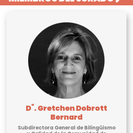
ª
D
. Gretchen Dobrott
Bernard
Subdirectora General de Bilingüismo