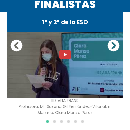
FINALISTAS
1º y 2º de la ESO
IES ANA FRANK
Profesora:
Mª Susana Gil Fernández-Villarjubín
Alumna:
Clara Manso Pérez