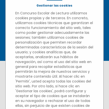
LECTURA Y ESCRITURA
Gestionar las cookies
2021/2022
En Concurso Escolar de Lectura utilizamos
cookies propias y de terceros. En concreto,
utilizamos cookies técnicas que garantizan el
correcto funcionamiento del sitio web, tales
como poder gestionar adecuadamente las
sesiones; también utilizamos cookies de
personalización que permiten recordar
determinadas características de la sesión del
usuario; y cookies analíticas que, de
aceptarlas, analizarán sus hábitos de
navegación, así como el uso del sitio web en
general para recopilar estadísticas que
permitirán la mejora de nuestros servicios y
mostrarte contenido útil. Al hacer clic en
ACTO DE ELECCIÓN
'Permitir', usted acepta todas las cookies del
sitio web. Por otro lado, si hace clic en
DE GANADORES
'Gestionar las cookies', podrá configurar y
aceptar el tipo de cookies que se instalarán
Emisión en directo vía
en su navegador o rechazar el uso de todas
YouTube el jueves 5 de
ellas, sin perjuicio de que existen cookies de