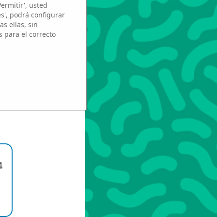
Permitir', usted
es', podrá configurar
a
s ellas, sin
s para el correcto
ez
4