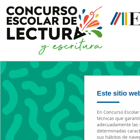
Este sitio web
En Concurso Escolar 
técnicas que garanti
adecuadamente las s
determinadas caracte
sus hábitos de naveg