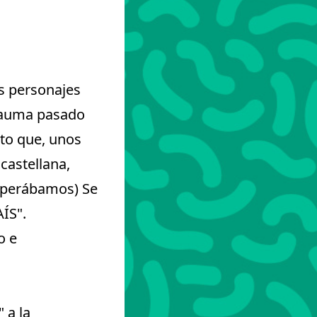
s personajes
trauma pasado
nto que, unos
castellana,
esperábamos) Se
AÍS".
o e
 a la