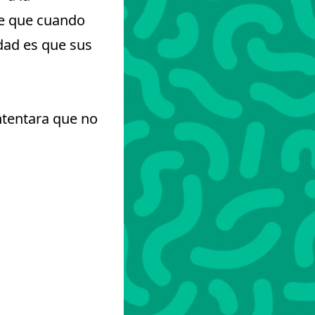
re que cuando
rdad es que sus
ntentara que no