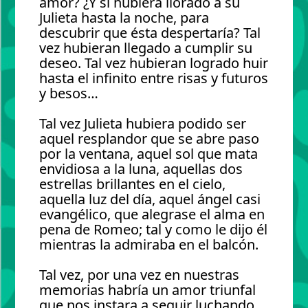
amor? ¿Y si hubiera llorado a su
Julieta hasta la noche, para
descubrir que ésta despertaría? Tal
vez hubieran llegado a cumplir su
deseo. Tal vez hubieran logrado huir
hasta el infinito entre risas y futuros
y besos…
Tal vez Julieta hubiera podido ser
aquel resplandor que se abre paso
por la ventana, aquel sol que mata
envidiosa a la luna, aquellas dos
estrellas brillantes en el cielo,
aquella luz del día, aquel ángel casi
evangélico, que alegrase el alma en
pena de Romeo; tal y como le dijo él
mientras la admiraba en el balcón.
Tal vez, por una vez en nuestras
memorias habría un amor triunfal
que nos instara a seguir luchando