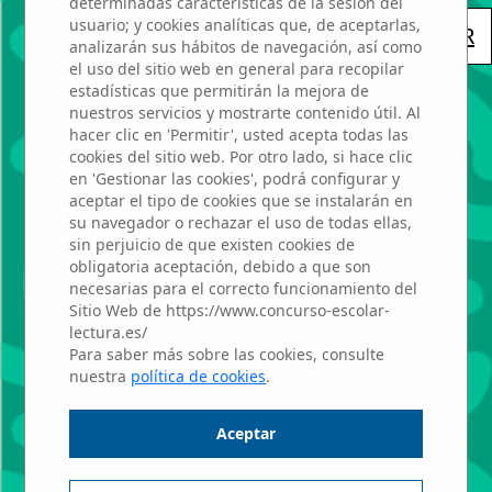
determinadas características de la sesión del
usuario; y cookies analíticas que, de aceptarlas,
« VOLVER
analizarán sus hábitos de navegación, así como
el uso del sitio web en general para recopilar
estadísticas que permitirán la mejora de
nuestros servicios y mostrarte contenido útil. Al
hacer clic en 'Permitir', usted acepta todas las
JOSE GARCIA
cookies del sitio web. Por otro lado, si hace clic
en 'Gestionar las cookies', podrá configurar y
aceptar el tipo de cookies que se instalarán en
NIETO
su navegador o rechazar el uso de todas ellas,
sin perjuicio de que existen cookies de
obligatoria aceptación, debido a que son
Marta Gordillo
necesarias para el correcto funcionamiento del
Sitio Web de https://www.concurso-escolar-
lectura.es/
Rodríguez
Para saber más sobre las cookies, consulte
nuestra
política de cookies
.
Profesor: Manuela
Aceptar
Pérez Moreno