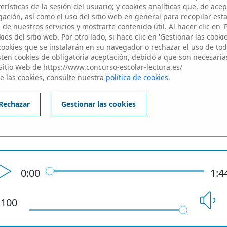
rísticas de la sesión del usuario; y cookies analíticas que, de acep
ación, así como el uso del sitio web en general para recopilar est
InÉs Rallo Barañano
de nuestros servicios y mostrarte contenido útil. Al hacer clic en '
ies del sitio web. Por otro lado, si hace clic en 'Gestionar las cooki
 cookies que se instalarán en su navegador o rechazar el uso de toda
sten cookies de obligatoria aceptación, debido a que son necesaria
Sitio Web de https://www.concurso-escolar-lectura.es/
Profesor: Elena Barañano Muño
e las cookies, consulte nuestra
política de cookies
.
Rechazar
Gestionar las cookies
2º ESO - Aula: 2°ESO-C
0:00
1:4
100