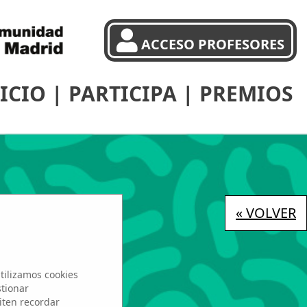
ACCESO PROFESORES
ICIO
|
PARTICIPA
|
PREMIOS
« VOLVER
tilizamos cookies
stionar
iten recordar