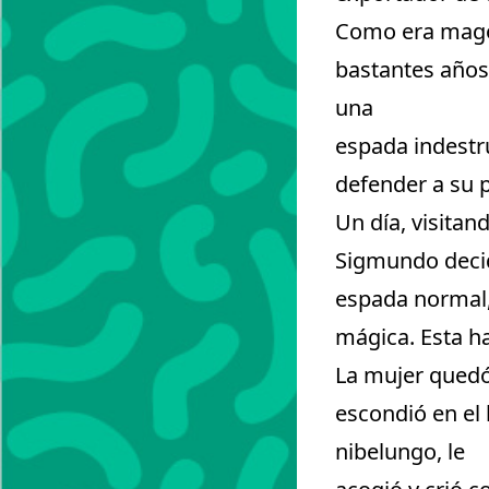
Como era mago,
bastantes años,
una
espada indestru
defender a su 
Un día, visitan
Sigmundo decid
espada normal,
mágica. Esta ha
La mujer quedó
escondió en el 
nibelungo, le