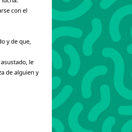
 lucha.
rse con el
o y de que,
 asustado, le
a de alguien y