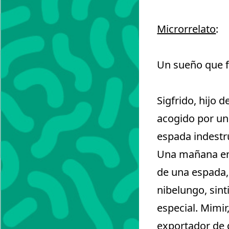
Microrrelato
:
Un sueño que 
Sigfrido, hijo 
acogido por un
espada indestru
Una mañana en 
de una espada, 
nibelungo, sint
especial. Mimir
exportador de 