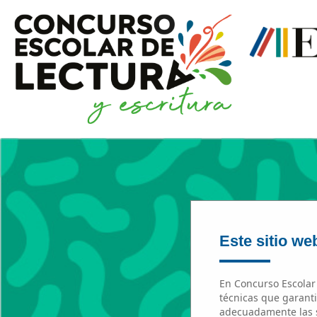
Este sitio web
En Concurso Escolar 
técnicas que garanti
adecuadamente las s