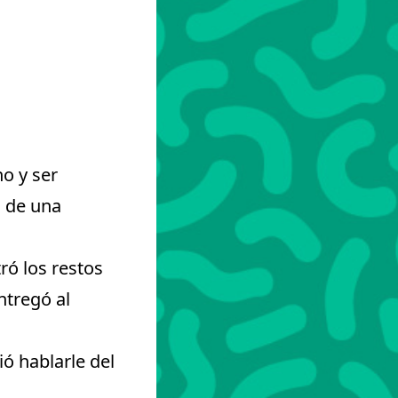
no y ser
o de una
ró los restos
ntregó al
ió hablarle del