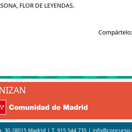
SONA, FLOR DE LEYENDAS.
Compártelo
NIZAN
o, 30 28015 Madrid |
T. 915 544 735
|
info@concurso-e