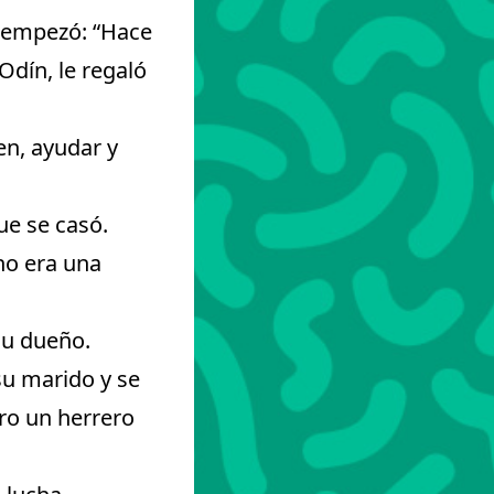
 empezó: “Hace
Odín, le regaló
ien, ayudar y
ue se casó.
no era una
su dueño.
su marido y se
ero un herrero