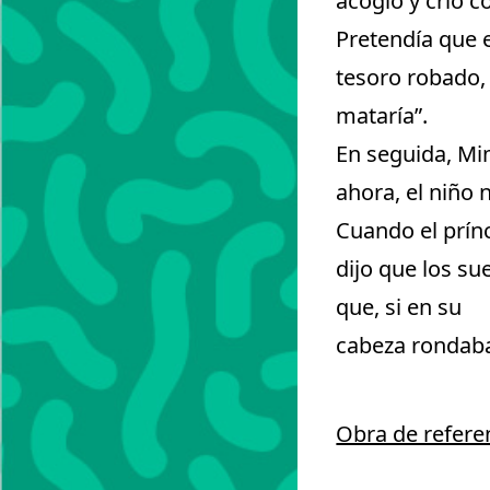
acogió y crió co
Pretendía que e
tesoro robado,
mataría”.
En seguida, Mi
ahora, el niño 
Cuando el prínc
dijo que los s
que, si en su
cabeza rondaba
Obra de refere