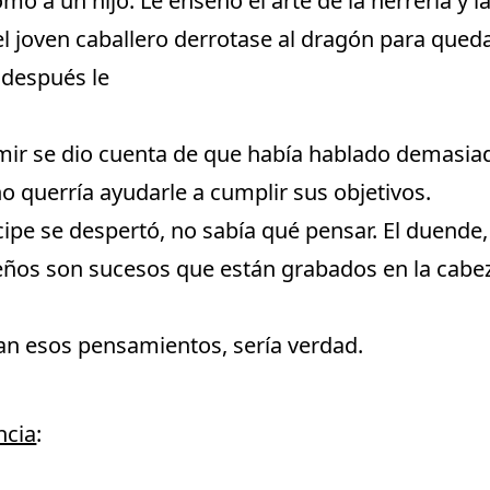
mo a un hijo. Le enseñó el arte de la herrería y la
l joven caballero derrotase al dragón para queda
 después le
mir se dio cuenta de que había hablado demasiad
no querría ayudarle a cumplir sus objetivos.
ipe se despertó, no sabía qué pensar. El duende,
ueños son sucesos que están grabados en la cabez
n esos pensamientos, sería verdad.
ncia
: