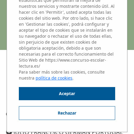
CENTRO REGIONAL DE
estadísticas que permitirán la mejora de
nuestros servicios y mostrarte contenido útil. Al
ENRIQUECIMIENTO EDUCATIVO
hacer clic en 'Permitir', usted acepta todas las
cookies del sitio web. Por otro lado, si hace clic
PARA ALUMNADO CON ALTAS
en 'Gestionar las cookies', podrá configurar y
aceptar el tipo de cookies que se instalarán en
CAPACIDADES (CREACIM)
su navegador o rechazar el uso de todas ellas,
sin perjuicio de que existen cookies de
obligatoria aceptación, debido a que son
necesarias para el correcto funcionamiento del
Sitio Web de https://www.concurso-escolar-
NIVEL 3: Alumnos de 1 y 2 de
lectura.es/
BACHILLERATO
Para saber más sobre las cookies, consulte
nuestra
política de cookies
.
Haz clic sobre el nombre del alumno para
escuchar su Microrrelato.
Aceptar
Rechazar
ADRIÁN MIÑARRO BERNARDO
JULIO FRANCISCO GERMÁN PORTUGAL