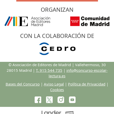
ORGANIZAN
CON LA COLABORACIÓN DE
© Asociación de Editores de Madrid | Vallehermoso, 30
28015 Madrid |
T. 915 544 735
|
info@concurso-escolar-
lectura.es
Bases del Concurso
|
Aviso Legal
|
Política de Privacidad
|
Cookies