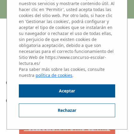
GARCIA MORATO
nuestros servicios y mostrarte contenido útil. Al
hacer clic en 'Permitir', usted acepta todas las
cookies del sitio web. Por otro lado, si hace clic
en 'Gestionar las cookies', podrá configurar y
aceptar el tipo de cookies que se instalarán en
NIVEL 3: Alumnos de 1 y 2 de
su navegador o rechazar el uso de todas ellas,
BACHILLERATO
sin perjuicio de que existen cookies de
obligatoria aceptación, debido a que son
Haz clic sobre el nombre del alumno para
necesarias para el correcto funcionamiento del
escuchar su Microrrelato.
Sitio Web de https://www.concurso-escolar-
lectura.es/
Para saber más sobre las cookies, consulte
nuestra
política de cookies
.
Beatrice Georgiana Mihalciuc
Aceptar
Paula León Muñoz
Rechazar
« SELECCIONAR OTRO CENTRO