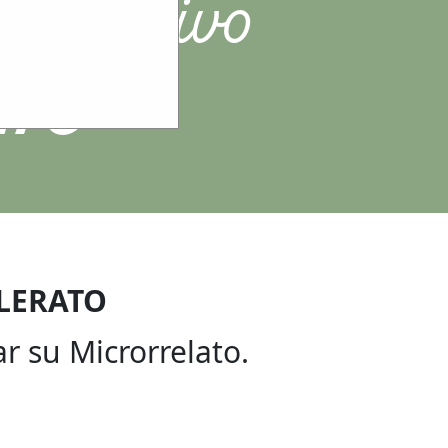
 educativo
ETO
LLERATO
r su Microrrelato.