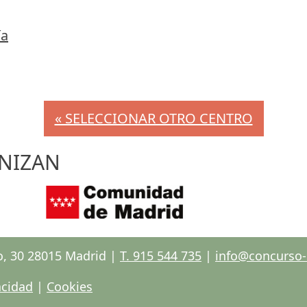
ía
« SELECCIONAR OTRO CENTRO
NIZAN
o, 30 28015 Madrid |
T. 915 544 735
|
info@concurso-e
acidad
|
Cookies