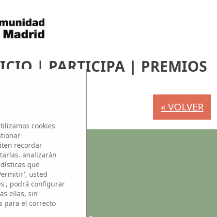
ICIO
|
PARTICIPA
|
PREMIOS
« VOLVER
tilizamos cookies
stionar
iten recordar
s
tarlas, analizarán
adísticas que
Permitir', usted
es', podrá configurar
s ellas, sin
s para el correcto