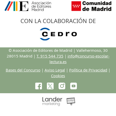
CON LA COLABORACIÓN DE
© Asociación de Editores de Madrid | Vallehermoso, 30
28015 Madrid |
T. 915 544 735
|
info@concurso-escolar-
lectura.es
Bases del Concurso
|
Aviso Legal
|
Política de Privacidad
|
Cookies