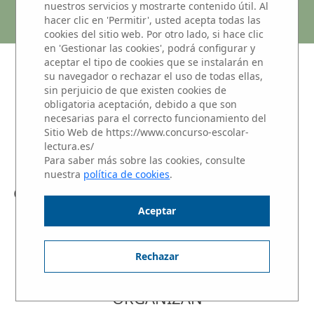
MARQUES DE SANTILLANA
nuestros servicios y mostrarte contenido útil. Al
hacer clic en 'Permitir', usted acepta todas las
cookies del sitio web. Por otro lado, si hace clic
en 'Gestionar las cookies', podrá configurar y
aceptar el tipo de cookies que se instalarán en
NIVEL 3: Alumnos de 1 y 2 de
su navegador o rechazar el uso de todas ellas,
sin perjuicio de que existen cookies de
BACHILLERATO
obligatoria aceptación, debido a que son
Haz clic sobre el nombre del alumno para
necesarias para el correcto funcionamiento del
Sitio Web de https://www.concurso-escolar-
escuchar su Microrrelato.
lectura.es/
Para saber más sobre las cookies, consulte
nuestra
política de cookies
.
KARLA NEREA GUAYASAMIN CHILLO
Aceptar
« SELECCIONAR OTRO CENTRO
Rechazar
ORGANIZAN