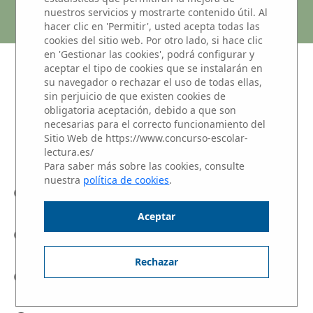
MONTSERRAT CABALLE
nuestros servicios y mostrarte contenido útil. Al
hacer clic en 'Permitir', usted acepta todas las
cookies del sitio web. Por otro lado, si hace clic
en 'Gestionar las cookies', podrá configurar y
aceptar el tipo de cookies que se instalarán en
NIVEL 3: Alumnos de 1 y 2 de
su navegador o rechazar el uso de todas ellas,
BACHILLERATO
sin perjuicio de que existen cookies de
obligatoria aceptación, debido a que son
Haz clic sobre el nombre del alumno para
necesarias para el correcto funcionamiento del
escuchar su Microrrelato.
Sitio Web de https://www.concurso-escolar-
lectura.es/
Para saber más sobre las cookies, consulte
nuestra
política de cookies
.
Andreea Savina Cordos
Aceptar
Carolina Horcajada Román
Rechazar
Natalia García Rivero