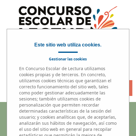
Este sitio web utiliza cookies.
Gestionar las cookies
En Concurso Escolar de Lectura utilizamos
INICIO
|
PARTICIPA
|
PREMIOS
cookies propias y de terceros. En concreto,
utilizamos cookies técnicas que garantizan el
« VOLVER
correcto funcionamiento del sitio web, tales
como poder gestionar adecuadamente las
sesiones; también utilizamos cookies de
personalización que permiten recordar
Microrrelatos
determinadas características de la sesión del
usuario; y cookies analíticas que, de aceptarlas,
analizarán sus hábitos de navegación, así como
Participantes del centros educativo
el uso del sitio web en general para recopilar
estadísticas que permitirán la mejora de