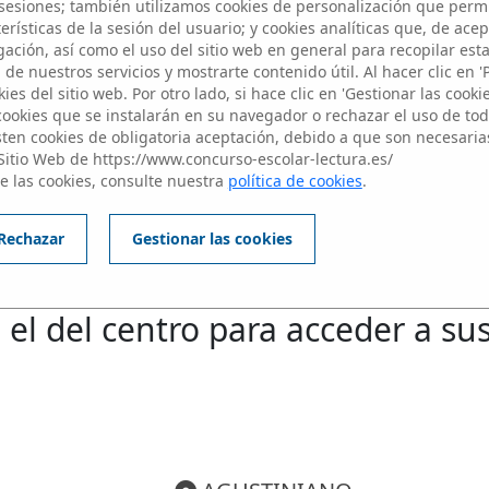
Participantes
esiones; también utilizamos cookies de personalización que perm
rísticas de la sesión del usuario; y cookies analíticas que, de acep
ación, así como el uso del sitio web en general para recopilar est
de nuestros servicios y mostrarte contenido útil. Al hacer clic en '
ies del sitio web. Por otro lado, si hace clic en 'Gestionar las cooki
 cookies que se instalarán en su navegador o rechazar el uso de toda
sten cookies de obligatoria aceptación, debido a que son necesaria
Sitio Web de https://www.concurso-escolar-lectura.es/
e las cookies, consulte nuestra
política de cookies
.
Edición 2024/2025
Rechazar
Gestionar las cookies
IVEL 2: Alumnos de 3 y 4 de E
 el del centro para acceder a su