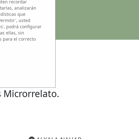
iten recordar
tarlas, analizarán
adísticas que
Permitir', usted
es', podrá configurar
s ellas, sin
s para el correcto
SO
s Microrrelato.