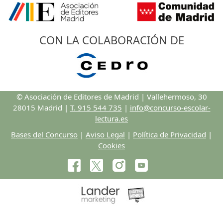
CON LA COLABORACIÓN DE
© Asociación de Editores de Madrid | Vallehermoso, 30
28015 Madrid |
T. 915 544 735
|
info@concurso-escolar-
lectura.es
Bases del Concurso
|
Aviso Legal
|
Política de Privacidad
|
Cookies