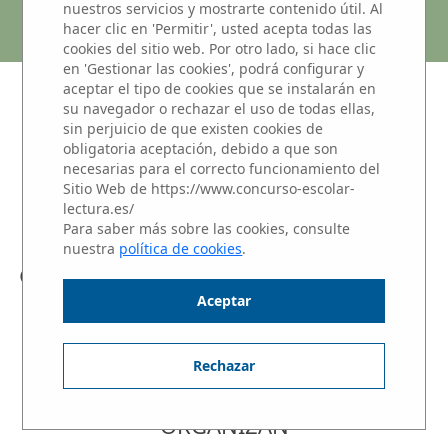
SIERRA DE GUADARRAMA
nuestros servicios y mostrarte contenido útil. Al
hacer clic en 'Permitir', usted acepta todas las
cookies del sitio web. Por otro lado, si hace clic
en 'Gestionar las cookies', podrá configurar y
aceptar el tipo de cookies que se instalarán en
NIVEL 3: Alumnos de 1 y 2 de
su navegador o rechazar el uso de todas ellas,
sin perjuicio de que existen cookies de
BACHILLERATO
obligatoria aceptación, debido a que son
Haz clic sobre el nombre del alumno para
necesarias para el correcto funcionamiento del
Sitio Web de https://www.concurso-escolar-
escuchar su Microrrelato.
lectura.es/
Para saber más sobre las cookies, consulte
nuestra
política de cookies
.
ITZIAR FERNÁNDEZ GARCÍA
Aceptar
« SELECCIONAR OTRO CENTRO
Rechazar
ORGANIZAN