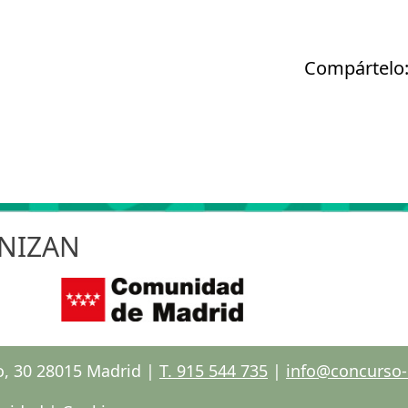
Compártelo
NIZAN
o, 30 28015 Madrid |
T. 915 544 735
|
info@concurso-e