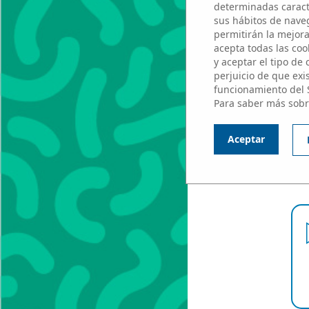
determinadas caracte
sus hábitos de naveg
permitirán la mejora 
Ju
acepta todas las cook
y aceptar el tipo de
perjuicio de que exi
funcionamiento del 
Para saber más sobr
Aceptar