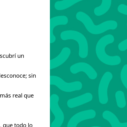
escubrí un
desconoce; sin
 más real que
, que todo lo