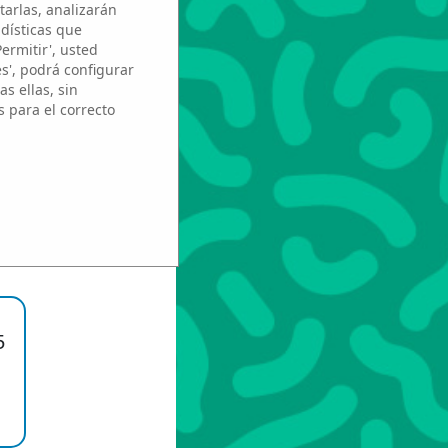
tarlas, analizarán
adísticas que
Permitir', usted
nan
es', podrá configurar
s ellas, sin
s para el correcto
n
5