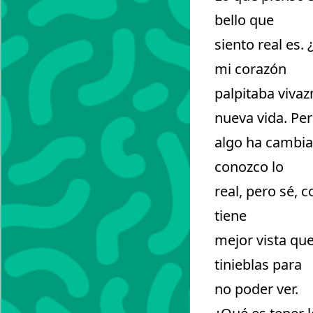
bello que
siento real es.
mi corazón
palpitaba viva
nueva vida. Pe
algo ha cambia
conozco lo
real, pero sé, 
tiene
mejor vista qu
tinieblas para
no poder ver.