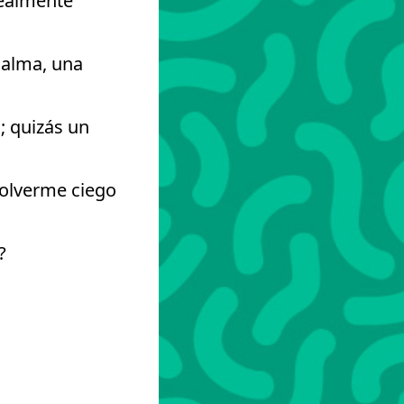
realmente
 alma, una
; quizás un
 volverme ciego
?