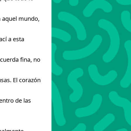
En aquel mundo,
cí a esta
cuerda fina, no
usas. El corazón
entro de las