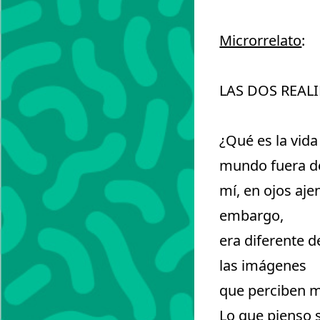
Microrrelato
:
LAS DOS REAL
¿Qué es la vida
mundo fuera d
mí, en ojos aj
embargo,
era diferente d
las imágenes
que perciben m
Lo que pienso 