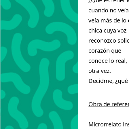
¿Qué es tener 
cuando no veía
veía más de lo
chica cuya voz
reconozco sollo
corazón que
conoce lo real,
otra vez.
Decidme, ¿qué es
Obra de refere
Microrrelato in