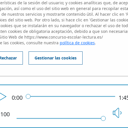
rísticas de la sesión del usuario; y cookies analíticas que, de acep
ación, así como el uso del sitio web en general para recopilar est
de nuestros servicios y mostrarte contenido útil. Al hacer clic en '
an Manuel Calubag Alu
ies del sitio web. Por otro lado, si hace clic en 'Gestionar las cooki
 cookies que se instalarán en su navegador o rechazar el uso de toda
sten cookies de obligatoria aceptación, debido a que son necesaria
Sitio Web de https://www.concurso-escolar-lectura.es/
Profesor: Cecilia Muñoz Soberó
e las cookies, consulte nuestra
política de cookies
.
Rechazar
Gestionar las cookies
2º BACHILLERATO - Aula: 2º Bach
0:00
1:4
100