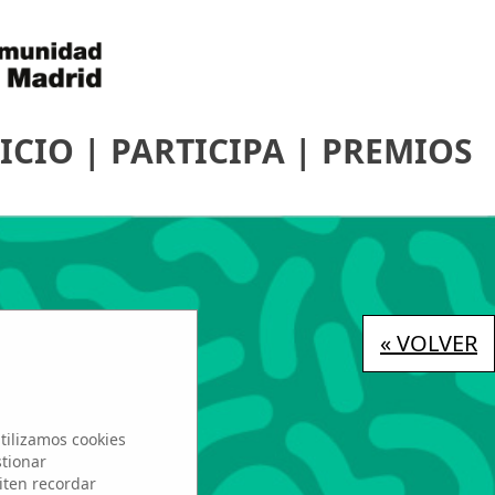
ICIO
|
PARTICIPA
|
PREMIOS
« VOLVER
tilizamos cookies
stionar
iten recordar