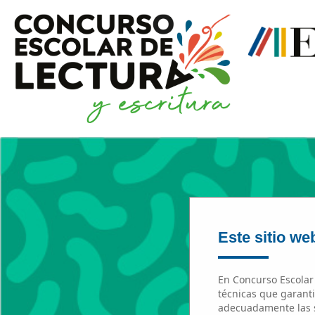
Este sitio web
En Concurso Escolar 
técnicas que garanti
adecuadamente las s