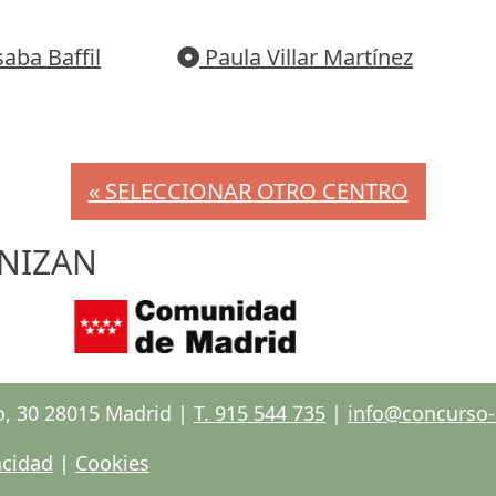
aba Baffil
Paula Villar Martínez
« SELECCIONAR OTRO CENTRO
NIZAN
o, 30 28015 Madrid |
T. 915 544 735
|
info@concurso-e
acidad
|
Cookies