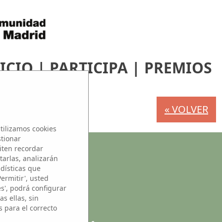
ICIO
|
PARTICIPA
|
PREMIOS
« VOLVER
tilizamos cookies
stionar
iten recordar
s
tarlas, analizarán
adísticas que
Permitir', usted
es', podrá configurar
s ellas, sin
s para el correcto