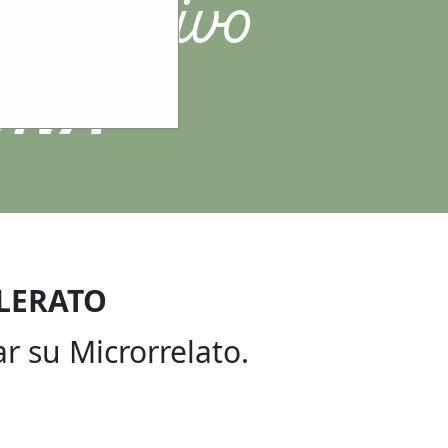
 educativo
UNA
LLERATO
r su Microrrelato.