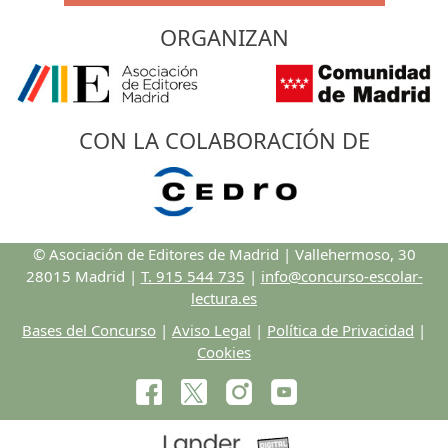
ORGANIZAN
CON LA COLABORACIÓN DE
© Asociación de Editores de Madrid | Vallehermoso, 30
28015 Madrid |
T. 915 544 735
|
info@concurso-escolar-
lectura.es
Bases del Concurso
|
Aviso Legal
|
Política de Privacidad
|
Cookies