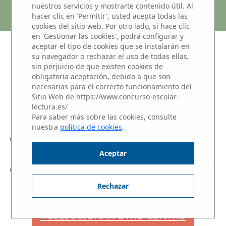
EL PILAR
nuestros servicios y mostrarte contenido útil. Al
hacer clic en 'Permitir', usted acepta todas las
cookies del sitio web. Por otro lado, si hace clic
en 'Gestionar las cookies', podrá configurar y
aceptar el tipo de cookies que se instalarán en
NIVEL 3: Alumnos de 1 y 2 de
su navegador o rechazar el uso de todas ellas,
BACHILLERATO
sin perjuicio de que existen cookies de
obligatoria aceptación, debido a que son
Haz clic sobre el nombre del alumno para
necesarias para el correcto funcionamiento del
escuchar su Microrrelato.
Sitio Web de https://www.concurso-escolar-
lectura.es/
Para saber más sobre las cookies, consulte
nuestra
política de cookies
.
Cristina Marino Gutiérrez
Aceptar
Marian Barroso Rodrigo
Rechazar
« SELECCIONAR OTRO CENTRO