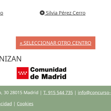
zo
Silvia Pérez Cerro
« SELECCIONAR OTRO CENTRO
NIZAN
o, 30 28015 Madrid |
T. 915 544 735
|
info@concurso-e
acidad
|
Cookies