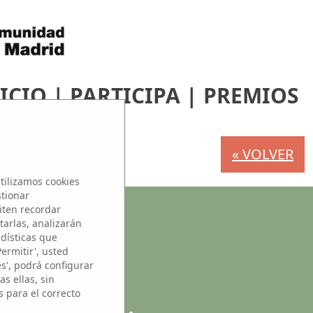
ICIO
|
PARTICIPA
|
PREMIOS
« VOLVER
tilizamos cookies
stionar
iten recordar
s
tarlas, analizarán
adísticas que
Permitir', usted
es', podrá configurar
s ellas, sin
s para el correcto