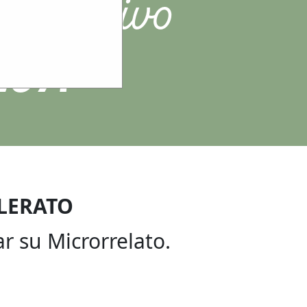
 educativo
LUA
LLERATO
r su Microrrelato.