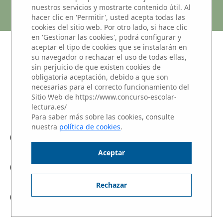
MONTE TABOR
nuestros servicios y mostrarte contenido útil. Al
hacer clic en 'Permitir', usted acepta todas las
cookies del sitio web. Por otro lado, si hace clic
en 'Gestionar las cookies', podrá configurar y
aceptar el tipo de cookies que se instalarán en
NIVEL 3: Alumnos de 1 y 2 de
su navegador o rechazar el uso de todas ellas,
BACHILLERATO
sin perjuicio de que existen cookies de
obligatoria aceptación, debido a que son
Haz clic sobre el nombre del alumno para
necesarias para el correcto funcionamiento del
escuchar su Microrrelato.
Sitio Web de https://www.concurso-escolar-
lectura.es/
Para saber más sobre las cookies, consulte
nuestra
política de cookies
.
IRENE DE LADEBAUCHE INIESTA
Aceptar
JULIA RUBIO
Rechazar
NATALIA VALENTÍN-GAMAZO