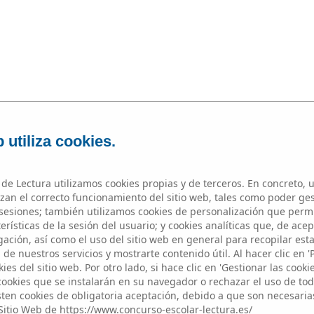
|
|
INICIO
MICRORRELATOS
FIN
 utiliza cookies.
de Lectura utilizamos cookies propias y de terceros. En concreto, u
zan el correcto funcionamiento del sitio web, tales como poder ge
esiones; también utilizamos cookies de personalización que perm
rísticas de la sesión del usuario; y cookies analíticas que, de acep
Microrrelatos
ación, así como el uso del sitio web en general para recopilar est
de nuestros servicios y mostrarte contenido útil. Al hacer clic en '
ies del sitio web. Por otro lado, si hace clic en 'Gestionar las cooki
 cookies que se instalarán en su navegador o rechazar el uso de toda
sten cookies de obligatoria aceptación, debido a que son necesaria
Sitio Web de https://www.concurso-escolar-lectura.es/