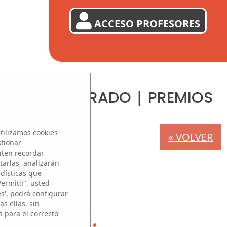
ACCESO PROFESORES
|
|
ALISTAS
JURADO
PREMIOS
tilizamos cookies
« VOLVER
stionar
iten recordar
tarlas, analizarán
adísticas que
Permitir', usted
es', podrá configurar
s ellas, sin
s para el correcto