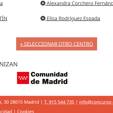
na
Alexandra Corchero Fernán
TÍN
Elisa Rodríguez Espada
« SELECCIONAR OTRO CENTRO
NIZAN
o, 30 28015 Madrid |
T. 915 544 735
|
info@concurso-e
acidad
|
Cookies