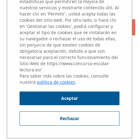
estadísticas que permitirán la mejora de
JURADO
|
PREMIOS
nuestros servicios y mostrarte contenido útil. Al
hacer clic en 'Permitir', usted acepta todas las
cookies del sitio web. Por otro lado, si hace clic
« VOLVER
en 'Gestionar las cookies', podrá configurar y
aceptar el tipo de cookies que se instalarán en
su navegador o rechazar el uso de todas ellas,
Microrrelatos
sin perjuicio de que existen cookies de
obligatoria aceptación, debido a que son
necesarias para el correcto funcionamiento del
Participantes del centros educativo
Sitio Web de https://www.concurso-escolar-
FRANCISCO DE GOYA
lectura.es/
Para saber más sobre las cookies, consulte
nuestra
política de cookies
.
Aceptar
NIVEL 2: Alumnos de 3 y 4 de ESO
Haz clic sobre el nombre del alumno para
Rechazar
escuchar su Microrrelato.