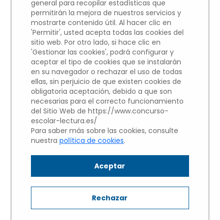
general para recopilar estadísticas que
permitirán la mejora de nuestros servicios y
Participantes del centros educativo
mostrarte contenido útil. Al hacer clic en
'Permitir', usted acepta todas las cookies del
COLEGIO LAS TABLAS
sitio web. Por otro lado, si hace clic en
'Gestionar las cookies', podrá configurar y
VALVERDE
aceptar el tipo de cookies que se instalarán
en su navegador o rechazar el uso de todas
NIVEL 3: Alumnos de 1 y 2 de
ellas, sin perjuicio de que existen cookies de
obligatoria aceptación, debido a que son
BACHILLERATO
necesarias para el correcto funcionamiento
Haz clic sobre el nombre del
del Sitio Web de https://www.concurso-
escolar-lectura.es/
alumno para escuchar su
Para saber más sobre las cookies, consulte
nuestra
política de cookies
.
Microrrelato.
Aceptar
Jaime Martínez de Ceano-Vivas
Rechazar