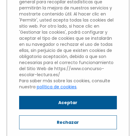
general para recopilar estadísticas que
permitirán la mejora de nuestros servicios y
Participantes del centros educativo
mostrarte contenido útil. Al hacer clic en
'Permitir', usted acepta todas las cookies del
IES Antonio de Nebrija
sitio web. Por otro lado, si hace clic en
'Gestionar las cookies', podrá configurar y
NIVEL 3: Alumnos de 1 y 2 de
aceptar el tipo de cookies que se instalarán
BACHILLERATO
en su navegador o rechazar el uso de todas
ellas, sin perjuicio de que existen cookies de
Haz clic sobre el nombre del
obligatoria aceptación, debido a que son
necesarias para el correcto funcionamiento
alumno para escuchar su
del Sitio Web de https://www.concurso-
Microrrelato.
escolar-lectura.es/
Para saber más sobre las cookies, consulte
nuestra
política de cookies
.
Irene López Fraile
Aceptar
Lucía Alejandre Rodríguez
Rechazar