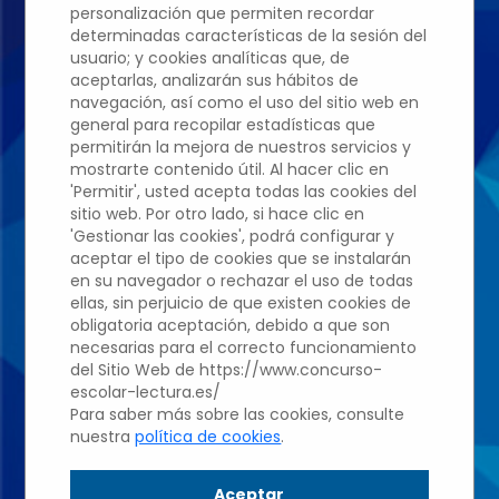
personalización que permiten recordar
determinadas características de la sesión del
usuario; y cookies analíticas que, de
Edición 2022/2023
aceptarlas, analizarán sus hábitos de
navegación, así como el uso del sitio web en
general para recopilar estadísticas que
IES DIEGO
permitirán la mejora de nuestros servicios y
mostrarte contenido útil. Al hacer clic en
'Permitir', usted acepta todas las cookies del
VELÁZQUEZ
sitio web. Por otro lado, si hace clic en
'Gestionar las cookies', podrá configurar y
aceptar el tipo de cookies que se instalarán
álvaro
en su navegador o rechazar el uso de todas
ellas, sin perjuicio de que existen cookies de
obligatoria aceptación, debido a que son
Rodríguez Del
necesarias para el correcto funcionamiento
del Sitio Web de https://www.concurso-
Valle Pindado
escolar-lectura.es/
Para saber más sobre las cookies, consulte
nuestra
política de cookies
.
Profesor: Concepción Gil
Aceptar