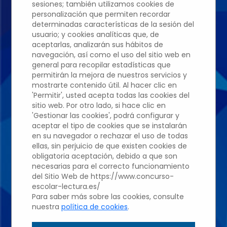
sesiones; también utilizamos cookies de
personalización que permiten recordar
determinadas características de la sesión del
Edición 2022/2023
usuario; y cookies analíticas que, de
aceptarlas, analizarán sus hábitos de
navegación, así como el uso del sitio web en
general para recopilar estadísticas que
IES DIEGO
permitirán la mejora de nuestros servicios y
mostrarte contenido útil. Al hacer clic en
VELÁZQUEZ
'Permitir', usted acepta todas las cookies del
sitio web. Por otro lado, si hace clic en
'Gestionar las cookies', podrá configurar y
Ana De Las
aceptar el tipo de cookies que se instalarán
en su navegador o rechazar el uso de todas
ellas, sin perjuicio de que existen cookies de
Heras Martín
obligatoria aceptación, debido a que son
necesarias para el correcto funcionamiento
del Sitio Web de https://www.concurso-
escolar-lectura.es/
Profesor: Concepción Gil
Para saber más sobre las cookies, consulte
nuestra
política de cookies
.
Bayo