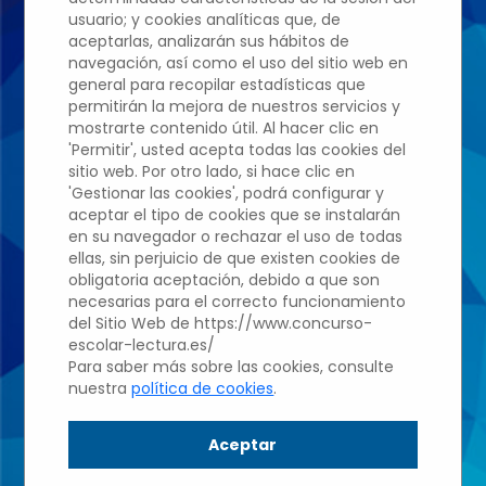
usuario; y cookies analíticas que, de
aceptarlas, analizarán sus hábitos de
Edición 2022/2023
navegación, así como el uso del sitio web en
general para recopilar estadísticas que
permitirán la mejora de nuestros servicios y
mostrarte contenido útil. Al hacer clic en
IES DIEGO
'Permitir', usted acepta todas las cookies del
sitio web. Por otro lado, si hace clic en
VELÁZQUEZ
'Gestionar las cookies', podrá configurar y
aceptar el tipo de cookies que se instalarán
en su navegador o rechazar el uso de todas
ellas, sin perjuicio de que existen cookies de
María Sacristán
obligatoria aceptación, debido a que son
necesarias para el correcto funcionamiento
Arroyo
del Sitio Web de https://www.concurso-
escolar-lectura.es/
Para saber más sobre las cookies, consulte
nuestra
política de cookies
.
Profesor: Olga Sánchez
Aceptar
Hernández