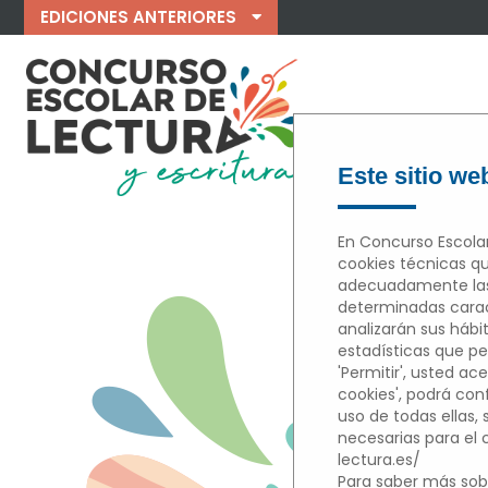
EDICIONES ANTERIORES
Este sitio web
En Concurso Escolar
cookies técnicas qu
adecuadamente las 
M
determinadas caract
analizarán sus hábi
estadísticas que per
'Permitir', usted ace
cookies', podrá con
uso de todas ellas,
necesarias para el
lectura.es/
Para saber más sobr