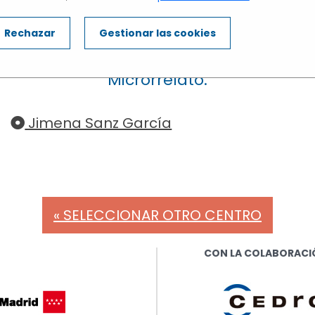
IES FRANCISCO AYALA
IVEL 3: Alumnos de 1 y 2 de BACHILLERA
Rechazar
Gestionar las cookies
c sobre el nombre del alumno para esc
Microrrelato.
Jimena Sanz García
« SELECCIONAR OTRO CENTRO
CON LA COLABORACI