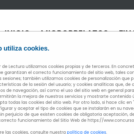
INICIO
MICRORRELATOS
FIN
/
/
 utiliza cookies.
 de Lectura utilizamos cookies propias y de terceros. En concret
e garantizan el correcto funcionamiento del sitio web, tales c
sesiones; también utilizamos cookies de personalización que 
ICRORRELAT
erísticas de la sesión del usuario; y cookies analíticas que, de 
tos de navegación, así como el uso del sitio web en general para
mitirán la mejora de nuestros servicios y mostrarte contenido úti
pta todas las cookies del sitio web. Por otro lado, si hace clic en 
figurar y aceptar el tipo de cookies que se instalarán en su nav
Edición 2022/2023
 sin perjuicio de que existen cookies de obligatoria aceptación, 
 correcto funcionamiento del Sitio Web de https://www.concurs
Participantes del centros educativo
e las cookies, consulte nuestra
política de cookies
.