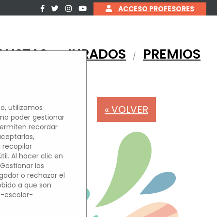
ACCESO PROFESORES
ALISTAS
JURADOS
PREMIOS
/
/
« VOLVER
o, utilizamos
omo poder gestionar
permiten recordar
OS
aceptarlas,
 recopilar
l. Al hacer clic en
'Gestionar las
egador o rechazar el
debido a que son
o-escolar-