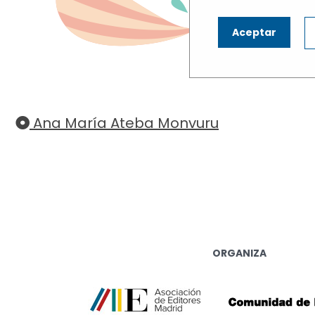
N
Aceptar
Haz cli
Ana María Ateba Monvuru
ORGANIZA