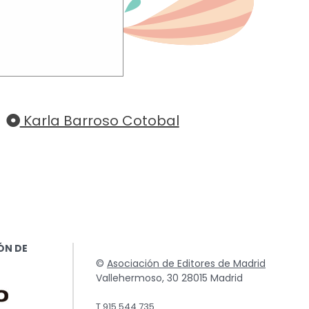
TO
uchar su
Karla Barroso Cotobal
ÓN DE
©
Asociación de Editores de Madrid
Vallehermoso, 30 28015 Madrid
T.915 544 735