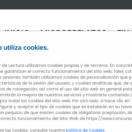
INICIO
MICRORRELATOS
FIN
/
/
 utiliza cookies.
 de Lectura utilizamos cookies propias y de terceros. En concret
e garantizan el correcto funcionamiento del sitio web, tales c
sesiones; también utilizamos cookies de personalización que 
ICRORRELAT
erísticas de la sesión del usuario; y cookies analíticas que, de 
tos de navegación, así como el uso del sitio web en general para
mitirán la mejora de nuestros servicios y mostrarte contenido úti
pta todas las cookies del sitio web. Por otro lado, si hace clic en 
figurar y aceptar el tipo de cookies que se instalarán en su nav
Edición 2022/2023
 sin perjuicio de que existen cookies de obligatoria aceptación, 
 correcto funcionamiento del Sitio Web de https://www.concurs
Participantes del centros educativo
e las cookies, consulte nuestra
política de cookies
.