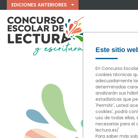
EDICIONES ANTERIORES
Este sitio web
En Concurso Escolar
cookies técnicas qu
adecuadamente las 
M
determinadas caract
analizarán sus hábi
estadísticas que per
'Permitir', usted ace
cookies', podrá con
uso de todas ellas,
necesarias para el
lectura.es/
Para saber más sobr