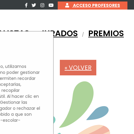
ACCESO PROFESORES
ALISTAS
JURADOS
PREMIOS
/
/
« VOLVER
o, utilizamos
omo poder gestionar
permiten recordar
OS
aceptarlas,
 recopilar
l. Al hacer clic en
'Gestionar las
egador o rechazar el
debido a que son
o-escolar-