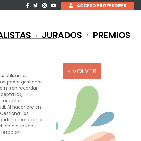
ACCESO PROFESORES
ALISTAS
JURADOS
PREMIOS
/
/
« VOLVER
o, utilizamos
omo poder gestionar
OS
permiten recordar
aceptarlas,
 recopilar
l. Al hacer clic en
'Gestionar las
egador o rechazar el
debido a que son
o-escolar-