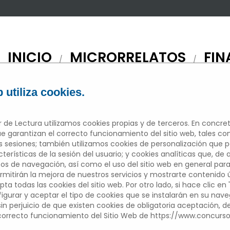
INICIO
MICRORRELATOS
FIN
/
/
 utiliza cookies.
 de Lectura utilizamos cookies propias y de terceros. En concret
e garantizan el correcto funcionamiento del sitio web, tales c
ICRORRELAT
sesiones; también utilizamos cookies de personalización que 
erísticas de la sesión del usuario; y cookies analíticas que, de 
tos de navegación, así como el uso del sitio web en general para
mitirán la mejora de nuestros servicios y mostrarte contenido úti
pta todas las cookies del sitio web. Por otro lado, si hace clic en 
Edición 2022/2023
figurar y aceptar el tipo de cookies que se instalarán en su nav
 sin perjuicio de que existen cookies de obligatoria aceptación, 
Participantes del centros educativo
 correcto funcionamiento del Sitio Web de https://www.concurs