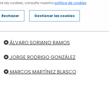
COLEGIO VILLALKOR
e las cookies, consulte nuestra
política de cookies
.
IVEL 3: Alumnos de 1 y 2 de BACHILLERA
Rechazar
Gestionar las cookies
c sobre el nombre del alumno para esc
Microrrelato.
ÁLVARO SORIANO RAMOS
JORGE RODRIGO GONZÁLEZ
MARCOS MARTÍNEZ BLASCO